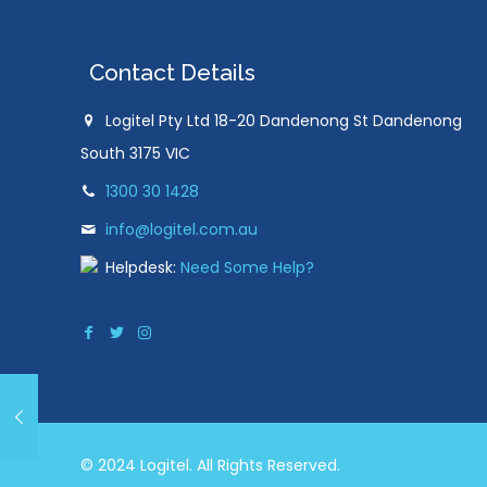
Contact Details
Logitel Pty Ltd 18-20 Dandenong St Dandenong
South 3175 VIC
1300 30 1428
info@logitel.com.au
Helpdesk:
Need Some Help?
© 2024 Logitel. All Rights Reserved.